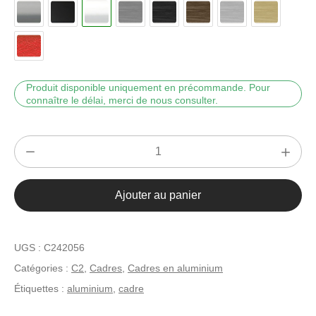
Produit disponible uniquement en précommande. Pour
connaître le délai, merci de nous consulter.
quantité
de
C2
Ajouter au panier
Blanc
brillant
29,7
UGS :
C242056
x
Catégories :
C2
,
Cadres
,
Cadres en aluminium
42
Étiquettes :
aluminium
,
cadre
cm