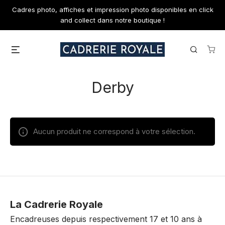
Skip
Cadres photo, affiches et impression photo disponibles en click
to
and collect dans notre boutique !
content
Menu
Search
Derby
Aucun produit ne correspond à votre sélection.
La Cadrerie Royale
Encadreuses depuis respectivement 17 et 10 ans à