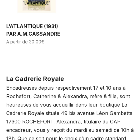
L’ATLANTIQUE (1931)
PAR A.M.CASSANDRE
A partir de
30,00
€
Ce
produit
a
plusieurs
La Cadrerie Royale
variations.
Encadreuses depuis respectivement 17 et 10 ans à
Les
Rochefort, Catherine & Alexandra, mère & fille, sont
options
heureuses de vous accueillir dans leur boutique La
peuvent
Cadrerie Royale située 49 bis avenue Léon Gambetta
être
17300 ROCHEFORT. Alexandra, titulaire du CAP
choisies
encadreur, vous y reçoit du mardi au samedi de 10h à
sur
18h. Que ce soit pour le choix d’un cadre standard