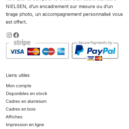
la
NIELSEN, d’un encadrement sur mesure ou d’un
page
tirage photo, un accompagnement personnalisé vous
du
est offert.
produit
https://www.instagram.com/lencadre
https://www.facebook.com/encadre
Liens utiles
Mon compte
Disponibles en stock
Cadres en aluminium
Cadres en bois
Affiches
Impression en ligne