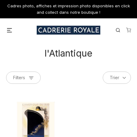
Skip
Cadres photo, affiches et impression photo disponibles en click
to
and collect dans notre boutique !
content
Menu
Search
l'Atlantique
Filters