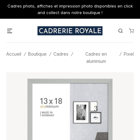
Skip
Cadres photo, affiches et impression photo disponibles en click
to
and collect dans notre boutique !
content
Menu
Search
Accueil
/
Boutique
/
Cadres
/
Cadres en
/
Pixel
aluminium