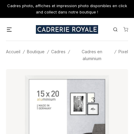
Skip
Cadres photo, affiches et impression photo disponibles en click
to
and collect dans notre boutique !
content
Menu
Search
Accueil
/
Boutique
/
Cadres
/
Cadres en
/
Pixel
aluminium